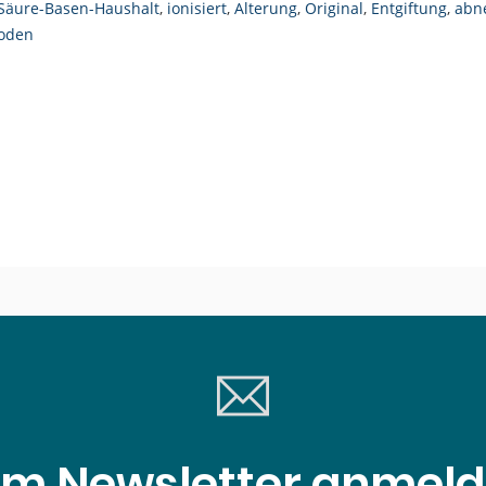
Säure-Basen-Haushalt
,
ionisiert
,
Alterung
,
Original
,
Entgiftung
,
abn
hoden
m Newsletter anmel