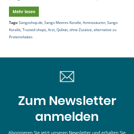
Mehr lesen
Tags:
Sangoshop.de
,
Sango Meeres Koralle
,
Aminosäuren
,
Sango
Koralle
,
Trusted shops
,
Arzt
,
Qulität
,
ohne Zusätze
,
alternative zu
Proteinshakes
Zum Newsletter
anmelden
Abonnieren Sie jetzt unseren Newsletter und erhalten Sie