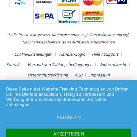
* Alle Preise inkl. gesetzl. Mehrwertsteuer zzgl.
Versandkosten
und ggf.
Nachnahmegebühren, wenn nicht anders beschrieben
Cookie-Einstellungen
Händler-Login
Hilfe / Support
Kontakt
Versand und Zahlungsbedingungen
Widerrufsrecht
Datenschutzerklärung
AGB
Impressum
Diese Seite nutzt Website-Tracking-Technologien von Dritten,
um ihre Dienste anzubieten, stetig zu verbessern und
Werbung entsprechend den Interessen der Nutzer
anzuzeigen.
ABLEHNEN
AKZEPTIEREN