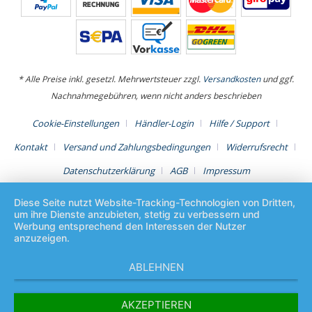
* Alle Preise inkl. gesetzl. Mehrwertsteuer zzgl.
Versandkosten
und ggf.
Nachnahmegebühren, wenn nicht anders beschrieben
Cookie-Einstellungen
Händler-Login
Hilfe / Support
Kontakt
Versand und Zahlungsbedingungen
Widerrufsrecht
Datenschutzerklärung
AGB
Impressum
Diese Seite nutzt Website-Tracking-Technologien von Dritten,
um ihre Dienste anzubieten, stetig zu verbessern und
Werbung entsprechend den Interessen der Nutzer
anzuzeigen.
ABLEHNEN
AKZEPTIEREN