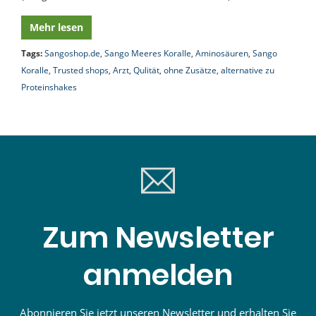
Mehr lesen
Tags:
Sangoshop.de
,
Sango Meeres Koralle
,
Aminosäuren
,
Sango
Koralle
,
Trusted shops
,
Arzt
,
Qulität
,
ohne Zusätze
,
alternative zu
Proteinshakes
Zum Newsletter
anmelden
Abonnieren Sie jetzt unseren Newsletter und erhalten Sie