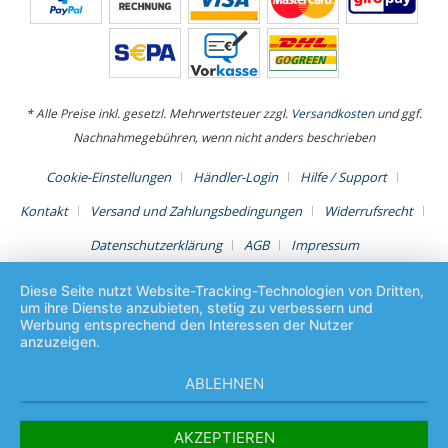
* Alle Preise inkl. gesetzl. Mehrwertsteuer zzgl.
Versandkosten
und ggf.
Nachnahmegebühren, wenn nicht anders beschrieben
Cookie-Einstellungen
Händler-Login
Hilfe / Support
Kontakt
Versand und Zahlungsbedingungen
Widerrufsrecht
Datenschutzerklärung
AGB
Impressum
Diese Seite nutzt Website-Tracking-Technologien von Dritten,
um ihre Dienste anzubieten, stetig zu verbessern und
Werbung entsprechend den Interessen der Nutzer
anzuzeigen.
ABLEHNEN
AKZEPTIEREN