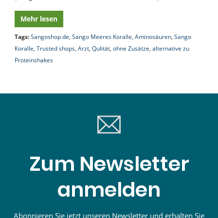
Mehr lesen
Tags:
Sangoshop.de
,
Sango Meeres Koralle
,
Aminosäuren
,
Sango
Koralle
,
Trusted shops
,
Arzt
,
Qulität
,
ohne Zusätze
,
alternative zu
Proteinshakes
Zum Newsletter
anmelden
Abonnieren Sie jetzt unseren Newsletter und erhalten Sie