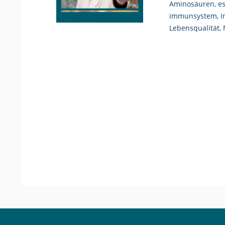
Aminosäuren
,
e
immunsystem
,
I
Lebensqualität
,