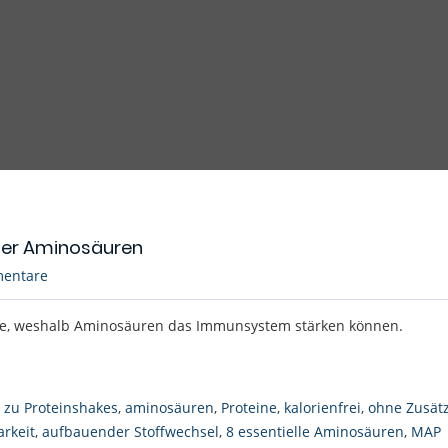
der Aminosäuren
entare
te, weshalb Aminosäuren das Immunsystem stärken können.
e zu Proteinshakes
,
aminosäuren
,
Proteine
,
kalorienfrei
,
ohne Zusät
arkeit
,
aufbauender Stoffwechsel
,
8 essentielle Aminosäuren
,
MAP