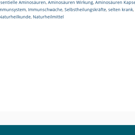
ssentielle Aminosäuren
,
Aminosäuren Wirkung
,
Aminosäuren Kaps
mmunsystem
,
Immunschwäche
,
Selbstheilungskräfte
,
selten krank
,
Naturheilkunde
,
Naturheilmittel