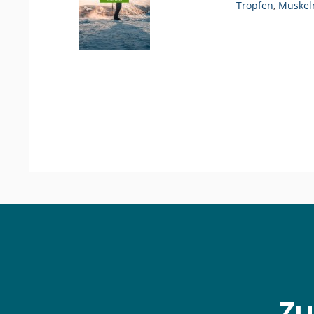
Tropfen
,
Muskel
Zu