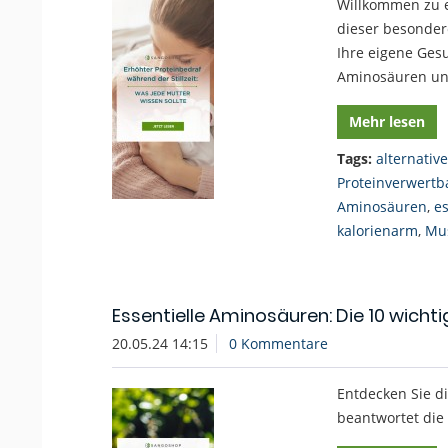
Willkommen zu ei
dieser besondere
Ihre eigene Ges
Aminosäuren und
Mehr lesen
Tags:
alternativ
Proteinverwertb
Aminosäuren
,
e
kalorienarm
,
Mu
Essentielle Aminosäuren: Die 10 wich
20.05.24 14:15
0 Kommentare
Entdecken Sie d
beantwortet die 