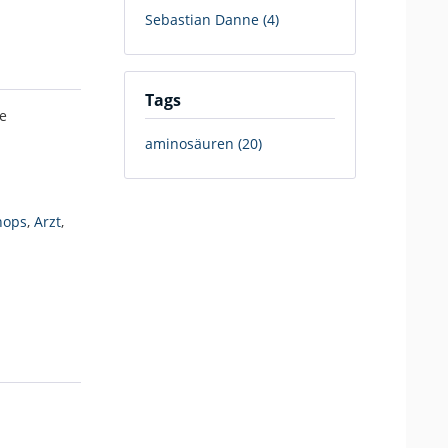
Sebastian Danne (4)
Tags
e
aminosäuren (20)
hops
,
Arzt
,