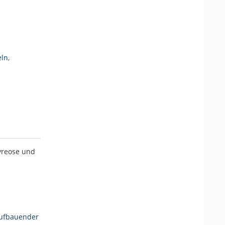
eln
,
yreose und
ufbauender