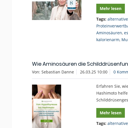
Mehr lesen
Tags:
alternativ
Proteinverwertb
Aminosäuren
,
e
kalorienarm
,
Mu
Wie Aminosäuren die Schilddrüsenfun
Von: Sebastian Danne
26.03.25 10:00
0 Komm
Erfahren Sie, w
Hashimoto helfe
Schilddrüsenges
Mehr lesen
Tags:
alternativ