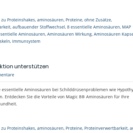
e zu Proteinshakes
,
aminosäuren
,
Proteine
,
ohne Zusätze
,
arkeit
,
aufbauender Stoffwechsel
,
8 essentielle Aminosäuren
,
MAP
ssentielle Aminosäuren
,
Aminosäuren Wirkung
,
Aminosäuren Kaps
skeln
,
Immunsystem
ktion unterstützen
entare
ie essentielle Aminosäuren bei Schilddrüsenproblemen wie Hypoth
n. Entdecken Sie die Vorteile von Magic 8® Aminosäuren für Ihre
undheit.
e zu Proteinshakes
,
aminosäuren
,
Proteine
,
Proteinverwertbarkeit
,
a