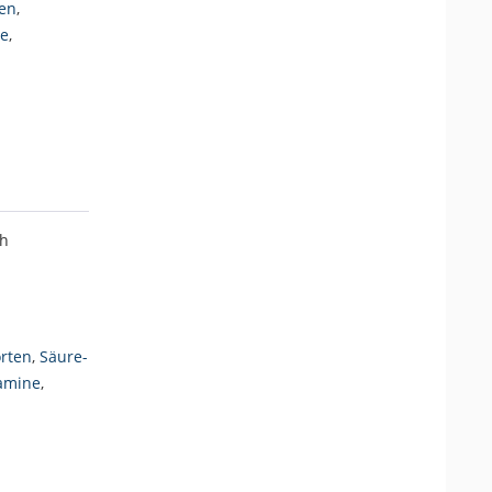
ren
,
se
,
ch
rten
,
Säure-
amine
,