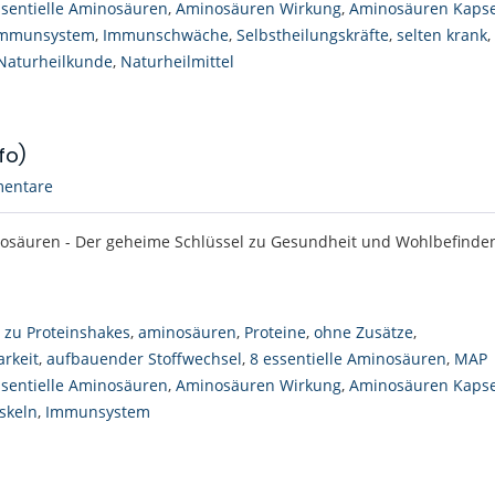
ssentielle Aminosäuren
,
Aminosäuren Wirkung
,
Aminosäuren Kaps
mmunsystem
,
Immunschwäche
,
Selbstheilungskräfte
,
selten krank
,
Naturheilkunde
,
Naturheilmittel
fo)
entare
nosäuren - Der geheime Schlüssel zu Gesundheit und Wohlbefinde
e zu Proteinshakes
,
aminosäuren
,
Proteine
,
ohne Zusätze
,
arkeit
,
aufbauender Stoffwechsel
,
8 essentielle Aminosäuren
,
MAP
ssentielle Aminosäuren
,
Aminosäuren Wirkung
,
Aminosäuren Kaps
skeln
,
Immunsystem