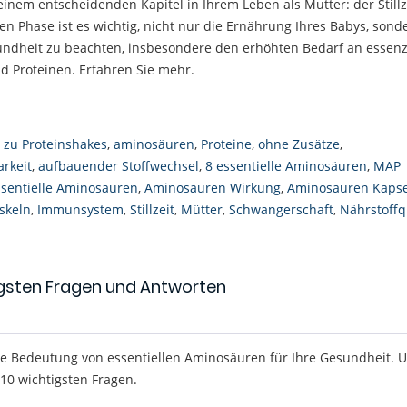
nem entscheidenden Kapitel in Ihrem Leben als Mutter: der Stillze
n Phase ist es wichtig, nicht nur die Ernährung Ihres Babys, sond
undheit zu beachten, insbesondere den erhöhten Bedarf an essenz
 Proteinen. Erfahren Sie mehr.
e zu Proteinshakes
,
aminosäuren
,
Proteine
,
ohne Zusätze
,
arkeit
,
aufbauender Stoffwechsel
,
8 essentielle Aminosäuren
,
MAP
ssentielle Aminosäuren
,
Aminosäuren Wirkung
,
Aminosäuren Kaps
skeln
,
Immunsystem
,
Stillzeit
,
Mütter
,
Schwangerschaft
,
Nährstoffq
tigsten Fragen und Antworten
ie Bedeutung von essentiellen Aminosäuren für Ihre Gesundheit. U
10 wichtigsten Fragen.