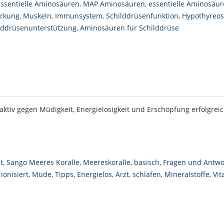
essentielle Aminosäuren
,
MAP Aminosäuren
,
essentielle Aminosäu
rkung
,
Muskeln
,
Immunsystem
,
Schilddrüsenfunktion
,
Hypothyreo
lddrüsenunterstützung
,
Aminosäuren für Schilddrüse
 aktiv gegen Müdigkeit, Energielosigkeit und Erschöpfung erfolgrei
t
,
Sango Meeres Koralle
,
Meereskoralle
,
basisch
,
Fragen und Antwo
,
ionisiert
,
Müde
,
Tipps
,
Energielos
,
Arzt
,
schlafen
,
Mineralstoffe
,
Vit