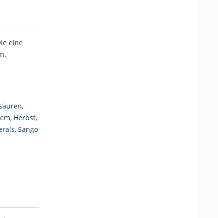
ie eine
n.
säuren
,
tem
,
Herbst
,
erals
,
Sango