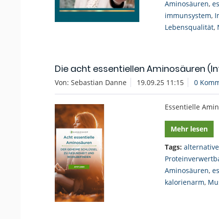
Aminosäuren
,
e
immunsystem
,
I
Lebensqualität
,
Die acht essentiellen Aminosäuren (In
Von: Sebastian Danne
19.09.25 11:15
0 Komm
Essentielle Ami
Mehr lesen
Tags:
alternativ
Proteinverwertb
Aminosäuren
,
e
kalorienarm
,
Mu