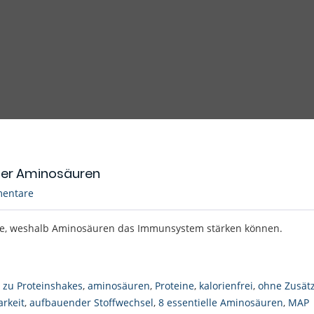
der Aminosäuren
entare
te, weshalb Aminosäuren das Immunsystem stärken können.
e zu Proteinshakes
,
aminosäuren
,
Proteine
,
kalorienfrei
,
ohne Zusät
arkeit
,
aufbauender Stoffwechsel
,
8 essentielle Aminosäuren
,
MAP