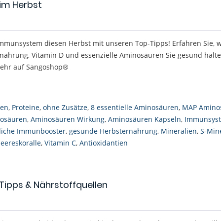
 im Herbst
 Immunsystem diesen Herbst mit unseren Top-Tipps! Erfahren Sie, w
ährung, Vitamin D und essenzielle Aminosäuren Sie gesund halte
mehr auf Sangoshop®
ren
,
Proteine
,
ohne Zusätze
,
8 essentielle Aminosäuren
,
MAP Amino
nosäuren
,
Aminosäuren Wirkung
,
Aminosäuren Kapseln
,
Immunsys
liche Immunbooster
,
gesunde Herbsternährung
,
Mineralien
,
S-Min
eereskoralle
,
Vitamin C
,
Antioxidantien
e Tipps & Nährstoffquellen