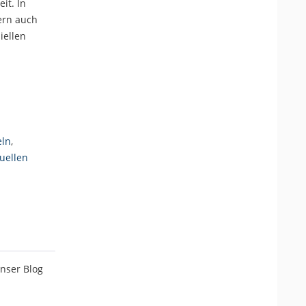
it. In
ern auch
iellen
eln
,
uellen
nser Blog