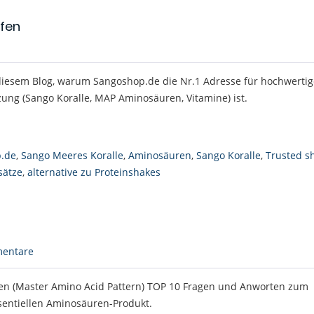
fen
 diesem Blog, warum Sangoshop.de die Nr.1 Adresse für hochwertig
ng (Sango Koralle, MAP Aminosäuren, Vitamine) ist.
.de
,
Sango Meeres Koralle
,
Aminosäuren
,
Sango Koralle
,
Trusted s
sätze
,
alternative zu Proteinshakes
entare
n (Master Amino Acid Pattern) TOP 10 Fragen und Anworten zum
ssentiellen Aminosäuren-Produkt.