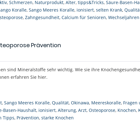
ktiv
,
Schmerzen
,
Naturprodukt
,
Alter
,
tipps&Tricks
,
Säure-Basen-Ha
ango Koralle
,
Sango Meeres Koralle
,
ionisiert
,
selten Krank
,
Qualitä
steoporose
,
Zahngesundheit
,
Calcium für Senioren
,
Wechseljahren
steoporose Prävention
en sind Mineralstoffe sehr wichtig. Wie sie ihre Knochengesundhe
nen erfahren Sie hier.
t
,
Sango Meeres Koralle
,
Qualität
,
Okinawa
,
Meereskoralle
,
Fragen 
e-Basen-Haushalt
,
ionisiert
,
Alterung
,
Arzt
,
Osteoporose
,
Knochen
,
 Tipps
,
Prävention
,
starke Knochen