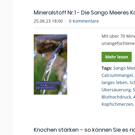
Mineralstoff Nr.1 - Die Sango Meeres K
25.08.23 18:00
0 Kommentare
Mit über 70 Min
unangefochtene 
Mehr lesen
Tags:
Sango Mee
Calciummangel
,
langes leben
,
Sc
Übersäuerung
,
Bluthochdruck
,
Kopfschmerzen
Knochen stärken – so können Sie es r