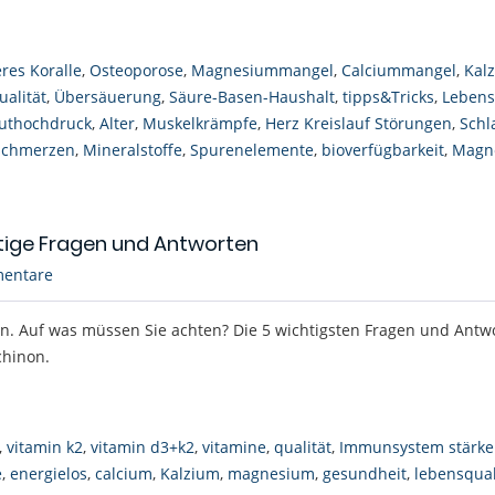
res Koralle
,
Osteoporose
,
Magnesiummangel
,
Calciummangel
,
Kal
ualität
,
Übersäuerung
,
Säure-Basen-Haushalt
,
tipps&Tricks
,
Lebens
uthochdruck
,
Alter
,
Muskelkrämpfe
,
Herz Kreislauf Störungen
,
Schla
schmerzen
,
Mineralstoffe
,
Spurenelemente
,
bioverfügbarkeit
,
Magn
tige Fragen und Antworten
entare
en. Auf was müssen Sie achten? Die 5 wichtigsten Fragen und Antw
hinon.
,
vitamin k2
,
vitamin d3+k2
,
vitamine
,
qualität
,
Immunsystem stärk
e
,
energielos
,
calcium
,
Kalzium
,
magnesium
,
gesundheit
,
lebensqual