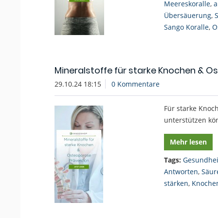
Meereskoralle
,
a
Übersäuerung
,
S
Sango Koralle
,
O
Mineralstoffe für starke Knochen & O
29.10.24 18:15
0 Kommentare
Für starke Knoch
unterstützen kön
Mehr lesen
Tags:
Gesundhei
Antworten
,
Säur
stärken
,
Knochen