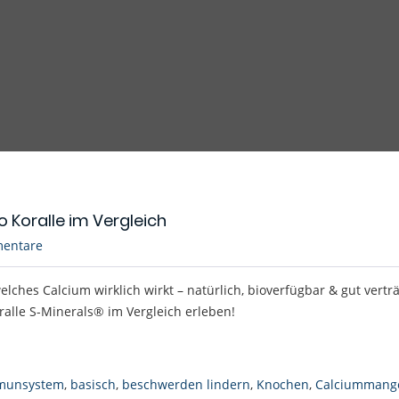
 Koralle im Vergleich
entare
elches Calcium wirklich wirkt – natürlich, bioverfügbar & gut verträg
alle S-Minerals® im Vergleich erleben!
munsystem
,
basisch
,
beschwerden lindern
,
Knochen
,
Calciummang