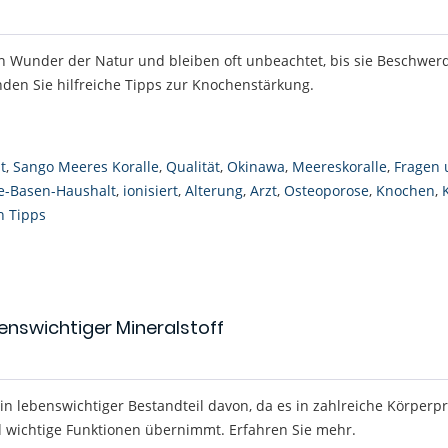
n Wunder der Natur und bleiben oft unbeachtet, bis sie Beschwer
inden Sie hilfreiche Tipps zur Knochenstärkung.
t
,
Sango Meeres Koralle
,
Qualität
,
Okinawa
,
Meereskoralle
,
Fragen 
e-Basen-Haushalt
,
ionisiert
,
Alterung
,
Arzt
,
Osteoporose
,
Knochen
,
 Tipps
nswichtiger Mineralstoff
n lebenswichtiger Bestandteil davon, da es in zahlreiche Körperp
nd wichtige Funktionen übernimmt. Erfahren Sie mehr.