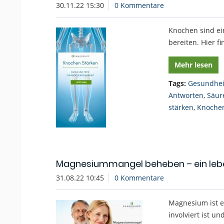
30.11.22 15:30
0 Kommentare
Knochen sind ei
bereiten. Hier f
Mehr lesen
Tags:
Gesundhei
Antworten
,
Säur
stärken
,
Knochen
Magnesiummangel beheben – ein lebe
31.08.22 10:45
0 Kommentare
Magnesium ist ei
involviert ist u