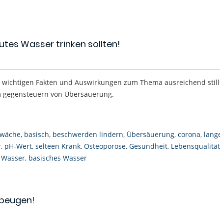
utes Wasser trinken sollten!
le wichtigen Fakten und Auswirkungen zum Thema ausreichend stil
m gegensteuern von Übersäuerung.
wäche
,
basisch
,
beschwerden lindern
,
Übersäuerung
,
corona
,
lang
r
,
pH-Wert
,
selteen Krank
,
Osteoporose
,
Gesundheit
,
Lebensqualität
,
Wasser
,
basisches Wasser
beugen!