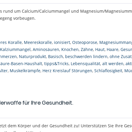
lles rund um Calcium/Calciummangel und Magnesium/Magnesiumm
agegeng vorbeugen.
res Koralle
,
Meereskoralle
,
ionisiert
,
Osteoporose
,
Magnesiumman
Kalziummangel
,
Aminosäuren
,
Knochen
,
Zähne
,
Haut
,
Haare
,
Gesun
hmerzen
,
Naturprodukt
,
Basisch
,
beschwerden lindern
,
ohne Zusät
Säure-Basen-Haushalt
,
tipps&Tricks
,
Lebensqualität
,
alt werden
,
akt
Alter
,
Muskelkrämpfe
,
Herz Kreislauf Störungen
,
Schlaflosigkeit
,
Müd
rwaffe für Ihre Gesundheit.
tzt dem Körper und der Gesundheit zu! Unterstützen Sie Ihre Ges