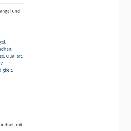
angel und
gel
,
dheit
,
ze
,
Qualität
,
iv
,
igkeit
,
undheit mit