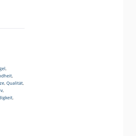
gel
,
dheit
,
ze
,
Qualität
,
iv
,
igkeit
,