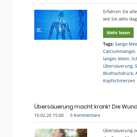
Erfahren Sie a
wie Sie aktiv d
Mehr lesen
Tags:
Sango Mee
Calciummangel
,
langes leben
,
Sc
Übersäuerung
,
Bluthochdruck
,
Kopfschmerzen
Übersäuerung macht krank! Die Wunde
19.02.20 15:00
0 Kommentare
Übersäuerung se