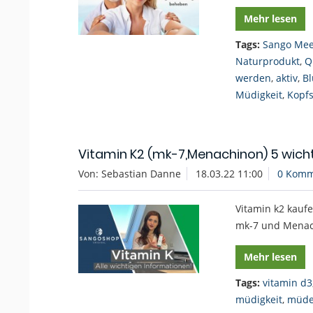
Mehr lesen
Tags:
Sango Mee
Naturprodukt
,
Q
werden
,
aktiv
,
Bl
Müdigkeit
,
Kopf
Vitamin K2 (mk-7,Menachinon) 5 wich
Von: Sebastian Danne
18.03.22 11:00
0 Komm
Vitamin k2 kauf
mk-7 und Menac
Mehr lesen
Tags:
vitamin d3
müdigkeit
,
müd