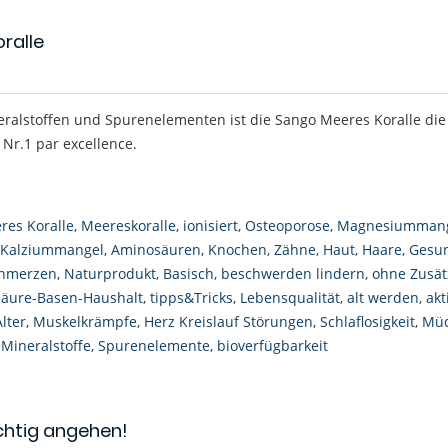
oralle
eralstoffen und Spurenelementen ist die Sango Meeres Koralle die
Nr.1 par excellence.
res Koralle
,
Meereskoralle
,
ionisiert
,
Osteoporose
,
Magnesiumman
Kalziummangel
,
Aminosäuren
,
Knochen
,
Zähne
,
Haut
,
Haare
,
Gesun
hmerzen
,
Naturprodukt
,
Basisch
,
beschwerden lindern
,
ohne Zusät
Säure-Basen-Haushalt
,
tipps&Tricks
,
Lebensqualität
,
alt werden
,
akt
Alter
,
Muskelkrämpfe
,
Herz Kreislauf Störungen
,
Schlaflosigkeit
,
Müd
,
Mineralstoffe
,
Spurenelemente
,
bioverfügbarkeit
ichtig angehen!