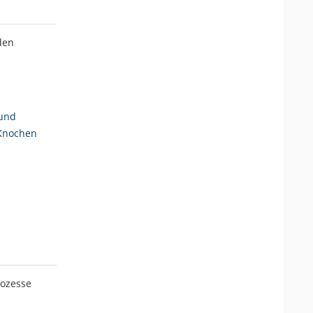
den
und
Knochen
rozesse