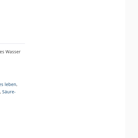
les Wasser
es leben
,
,
Säure-