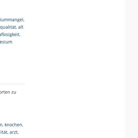
ziummangel
,
qualität
,
alt
flosigkeit
,
esium
orten zu
en
,
knochen
,
ität
,
arzt
,