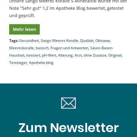
Unsere Sango Meeres Koralle S-Minerals® wurde mit der
Note "Sehr gut" 1,2 im Apotheke Blog bewertet, getestet
und geprüft.
Mehr lesen
Tags:
Gesundheit
,
Sango Meeres Koralle
,
Qualität
,
Okinawa
,
Meereskoralle
,
basisch
,
Fragen und Antworten
,
Säure-Basen-
Haushalt
,
ionisiert
,
pH-Wert
,
Alterung
,
Arzt
,
ohne Zusätze
,
Original
,
Testsieger
,
Apotheke.blog
Zum Newsletter