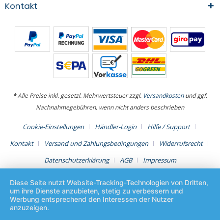
Kontakt
* Alle Preise inkl. gesetzl. Mehrwertsteuer zzgl.
Versandkosten
und ggf.
Nachnahmegebühren, wenn nicht anders beschrieben
Cookie-Einstellungen
Händler-Login
Hilfe / Support
Kontakt
Versand und Zahlungsbedingungen
Widerrufsrecht
Datenschutzerklärung
AGB
Impressum
Diese Seite nutzt Website-Tracking-Technologien von Dritten,
um ihre Dienste anzubieten, stetig zu verbessern und
Werbung entsprechend den Interessen der Nutzer
anzuzeigen.