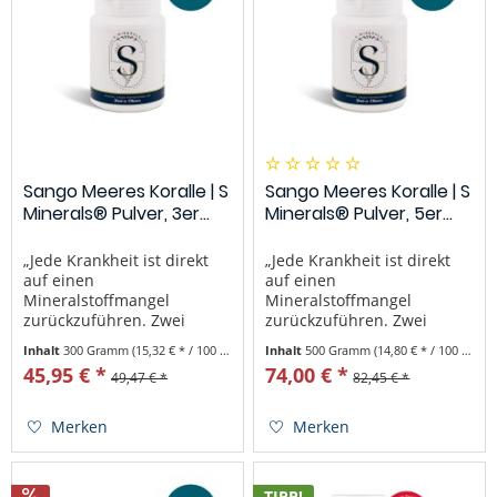
Sango Meeres Koralle | S
Sango Meeres Koralle | S
Minerals® Pulver, 3er...
Minerals® Pulver, 5er...
„Jede Krankheit ist direkt
„Jede Krankheit ist direkt
auf einen
auf einen
Mineralstoffmangel
Mineralstoffmangel
zurückzuführen. Zwei
zurückzuführen. Zwei
Drittel unserer
Drittel unserer
Inhalt
300 Gramm
(15,32 € * / 100 Gramm)
Inhalt
500 Gramm
(14,80 € * / 100 Gramm)
Nahrungsaufnahme sollten
Nahrungsaufnahme sollten
45,95 € *
74,00 € *
49,47 € *
82,45 € *
Mineralstoffe sein.“ – Zitat
Mineralstoffe sein.“ – Zitat
Dr. Linus Pauling
Dr. Linus Pauling
(zweifacher
(zweifacher
Merken
Merken
Nobelpreisträger) Was ist
Nobelpreisträger) Was ist
Original Sango Meeres
Original Sango Meeres
Koralle...
Koralle...
TIPP!