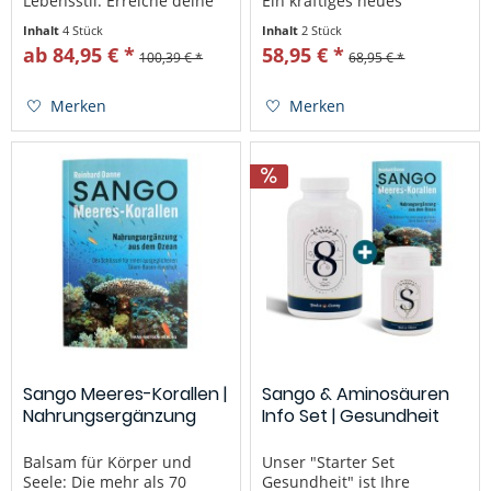
Lebensstil. Erreiche deine
Ein kräftiges neues
Ziele! Mit dem All in one –
Lebensgefühl jeden Tag.
Inhalt
4 Stück
Inhalt
2 Stück
Paket starke Prozente %
Magic8® Aminosäuren
ab 84,95 € *
58,95 € *
100,39 € *
68,95 € *
sparen und loslegen! Für
(EAA): Magic8® vereint die
jeden
Kraft der 8 essentiellen
gesundheitsbewussten
MAP Aminosäuren .
Merken
Merken
Menschen, der seinen...
Aminosäuren sind...
Sango Meeres-Korallen |
Sango & Aminosäuren
Nahrungsergänzung
Info Set | Gesundheit
aus...
Balsam für Körper und
Unser "Starter Set
Seele: Die mehr als 70
Gesundheit" ist Ihre