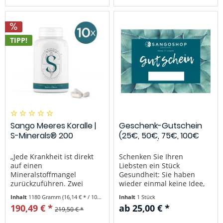
Nobelpreisträger) Was sind
Nobelpreisträger) Was sind
Sango Meeres Korallen
Sango Meeres Korallen
Kapseln 3er...
Kapseln von...
TIPP!
Sango Meeres Koralle |
Geschenk-Gutschein
S-Minerals® 200
(25€, 50€, 75€, 100€
Kapseln,...
oder 150€)
„Jede Krankheit ist direkt
Schenken Sie Ihren
auf einen
Liebsten ein Stück
Mineralstoffmangel
Gesundheit: Sie haben
zurückzuführen. Zwei
wieder einmal keine Idee,
Drittel unserer
was Sie Ihren liebsten
Inhalt
1180 Gramm
(16,14 € * / 100 Gramm)
Inhalt
1 Stück
Nahrungsaufnahme sollten
schenken sollen? Mit
190,49 € *
ab 25,00 € *
219,50 € *
Mineralstoffe sein.“ – Zitat
unserem Geschenk-
Dr. Linus Pauling
Gutschein können Sie