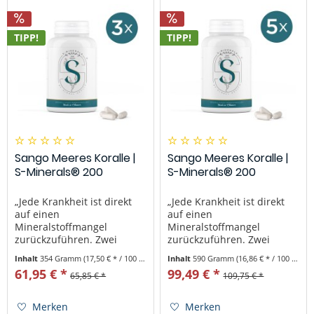
Koralle...
Kapseln von...
TIPP!
TIPP!
Sango Meeres Koralle |
Sango Meeres Koralle |
S-Minerals® 200
S-Minerals® 200
Kapseln,...
Kapseln,...
„Jede Krankheit ist direkt
„Jede Krankheit ist direkt
auf einen
auf einen
Mineralstoffmangel
Mineralstoffmangel
zurückzuführen. Zwei
zurückzuführen. Zwei
Drittel unserer
Drittel unserer
Inhalt
354 Gramm
(17,50 € * / 100 Gramm)
Inhalt
590 Gramm
(16,86 € * / 100 Gramm)
Nahrungsaufnahme sollten
Nahrungsaufnahme sollten
61,95 € *
99,49 € *
65,85 € *
109,75 € *
Mineralstoffe sein.“ – Zitat
Mineralstoffe sein.“ – Zitat
Dr. Linus Pauling
Dr. Linus Pauling
(zweifacher
(zweifacher
Merken
Merken