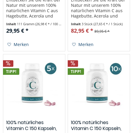
Natur mit unserem 100%
Natur mit unserem 100%
natürlichen Vitamin C aus
natürlichen Vitamin C aus
Hagebutte, Acerola und
Hagebutte, Acerola und
Camu Camu. Unser Produkt
Camu Camu. Unser Produkt
Inhalt
111 Gramm
(26,98 € * / 100 Gramm)
Inhalt
3 Stück
(27,65 € * / 1 Stück)
bietet eine einzigartige
bietet eine einzigartige
29,95 € *
82,95 € *
89,95 € *
Kombination, welche für
Kombination, welche für
maximale gesundheitliche
maximale gesundheitliche
Vorteile sorgen kann. Unser
Vorteile sorgen kann. Unser
Merken
Merken
Vitamin...
Vitamin...
TIPP!
TIPP!
100% natürliches
100% natürliches
Vitamin C 150 Kapseln,
Vitamin C 150 Kapseln,