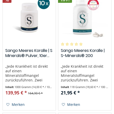
Sango Meeres Koralle | S
Sango Meeres Koralle |
Minerals® Pulver, 10er...
S-Minerals® 200
Kapseln
„Jede Krankheit ist direkt
„Jede Krankheit ist direkt
auf einen
auf einen
Mineralstoffmangel
Mineralstoffmangel
zurückzuführen. Zwei
zurückzuführen. Zwei
Drittel unserer
Drittel unserer
Inhalt
1000 Gramm
(14,00 € * / 100 Gramm)
Inhalt
118 Gramm
(18,60 € * / 100 Gramm)
Nahrungsaufnahme sollten
Nahrungsaufnahme sollten
139,95 € *
21,95 € *
164,90 € *
Mineralstoffe sein.“ – Zitat
Mineralstoffe sein.“ – Zitat
Dr. Linus Pauling
Dr. Linus Pauling
(zweifacher
(zweifacher
Merken
Merken
Nobelpreisträger) Was ist
Nobelpreisträger) Was sind
Original Sango Meeres
Sango Meeres Korallen