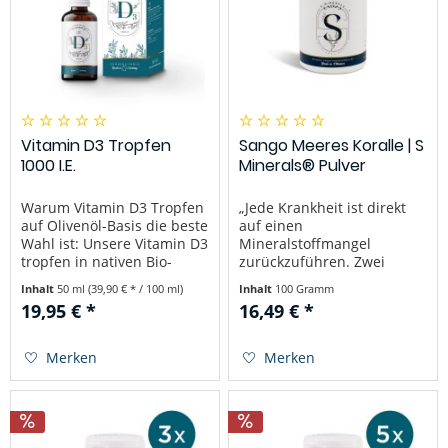
Vitamin D3 Tropfen
Sango Meeres Koralle | S
1000 I.E.
Minerals® Pulver
Warum Vitamin D3 Tropfen
„Jede Krankheit ist direkt
auf Olivenöl-Basis die beste
auf einen
Wahl ist: Unsere Vitamin D3
Mineralstoffmangel
tropfen in nativen Bio-
zurückzuführen. Zwei
Olivenöl sind zu 100%
Drittel unserer
Inhalt
50 ml
(39,90 € * / 100 ml)
Inhalt
100 Gramm
natürlich und vegan.
Nahrungsaufnahme sollten
19,95 € *
16,49 € *
Aufgrund der
Mineralstoffe sein.“ – Zitat
Hochdosierung von 1000 I.E
Dr. Linus Pauling
(25 µg) pro Tropfen kann
(zweifacher
Merken
Merken
das flüssige Vitamin D3...
Nobelpreisträger) Was ist
Original Sango Meeres
Koralle | S...