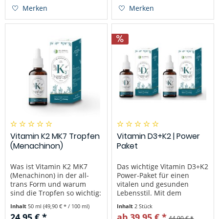
(zweifacher
dieses Jahr Unterstützung
Merken
Merken
Nobelpreisträger) Was sind
zur Gesundheit schenken .
Sango Meeres Korallen
Einfach den...
Kapseln von...
Vitamin K2 MK7 Tropfen
Vitamin D3+K2 | Power
(Menachinon)
Paket
Was ist Vitamin K2 MK7
Das wichtige Vitamin D3+K2
(Menachinon) in der all-
Power-Paket für einen
trans Form und warum
vitalen und gesunden
sind die Tropfen so wichtig:
Lebensstil. Mit dem
Genau wie auch Vitamin D,
wichtigen Vitamin D3+K2
Inhalt
50 ml
(49,90 € * / 100 ml)
Inhalt
2 Stück
E und A gehört Vitamin K2
Power Paket auf Olivenöl-
24,95 € *
ab 39,95 € *
44,90 € *