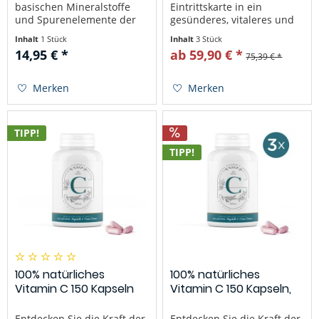
basischen Mineralstoffe
Eintrittskarte in ein
und Spurenelemente der
gesünderes, vitaleres und
Sango-Korallen Eine von
nachhaltiges Leben. Dieses
Inhalt
1 Stück
Inhalt
3 Stück
Stress geprägte
umfassende Paket vereint
14,95 € *
ab 59,90 € *
75,39 € *
Lebensweise, Mineralstoff-
unsere beliebtesten
sowie Vitamindefizite
Produkte in einem einzigen
unserer Lebensmittel und
Set, um Ihnen einen
Merken
Merken
Ernährungsmängel
einfachen Einstieg in die...
laugen...
TIPP!
TIPP!
100% natürliches
100% natürliches
Vitamin C 150 Kapseln
Vitamin C 150 Kapseln,
3er Pack
Entdecken Sie die Kraft der
Entdecken Sie die Kraft der