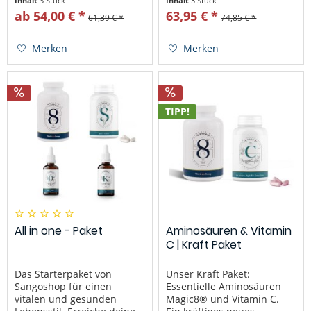
Inhalt
3 Stück
Inhalt
3 Stück
11% gegenüber dem einzel
du bis zu 14% sparen
ab 54,00 € *
63,95 € *
61,39 € *
74,85 € *
Erwerb der Produkte. Die
gegenüber dem Kauf der
wirksame Kombination aus
Einzelprodukte! Die
Vitamin D3 und...
wirksame Mix-Kombination
Merken
Merken
aus d3+k2 ist optimal für
Knochen,...
TIPP!
All in one - Paket
Aminosäuren & Vitamin
C | Kraft Paket
Das Starterpaket von
Unser Kraft Paket:
Sangoshop für einen
Essentielle Aminosäuren
vitalen und gesunden
Magic8® und Vitamin C.