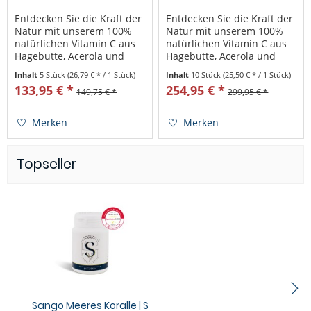
5er Pack
10er Pack
Entdecken Sie die Kraft der
Entdecken Sie die Kraft der
Natur mit unserem 100%
Natur mit unserem 100%
natürlichen Vitamin C aus
natürlichen Vitamin C aus
Hagebutte, Acerola und
Hagebutte, Acerola und
Camu Camu. Unser Produkt
Camu Camu. Unser Produkt
Inhalt
5 Stück
(26,79 € * / 1 Stück)
Inhalt
10 Stück
(25,50 € * / 1 Stück)
bietet eine einzigartige
bietet eine einzigartige
133,95 € *
254,95 € *
149,75 € *
299,95 € *
Kombination, welche für
Kombination, welche für
maximale gesundheitliche
maximale gesundheitliche
Vorteile sorgen kann. Unser
Vorteile sorgen kann. Unser
Merken
Merken
Vitamin...
Vitamin...
Topseller
Sango Meeres Koralle | S