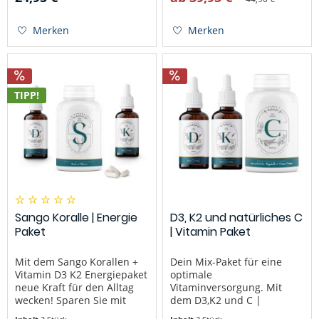
(Menachinon) zu den
Basis kannst du mehr als
fettlöslichen Vitaminen.
11% sparen gegenüber
Man unterscheidet beim
dem Kauf der Produkte
Merken
Merken
Vitamin K zwischen...
einzeln! Die wirksame...
TIPP!
Sango Koralle | Energie
D3, K2 und natürliches C
Paket
| Vitamin Paket
Mit dem Sango Korallen +
Dein Mix-Paket für eine
Vitamin D3 K2 Energiepaket
optimale
neue Kraft für den Alltag
Vitaminversorgung. Mit
wecken! Sparen Sie mit
dem D3,K2 und C |
dem Energiepaket über
Vitamin-Mix Paket kannst