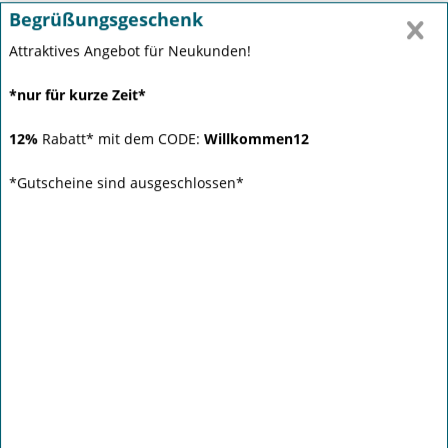
Schneller & klimaneutraler Versand
Beliebt & etabliert
Begrüßungsgeschenk
Bestellung & Information: +49 (0)8207 / 72 89 928
Attraktives Angebot für Neukunden!
*nur für kurze Zeit*
12%
Rabatt* mit dem CODE:
Willkommen12
Menü
*Gutscheine sind ausgeschlossen*
Übersicht
Muskelaufbau
Übersicht
Muskelaufbau