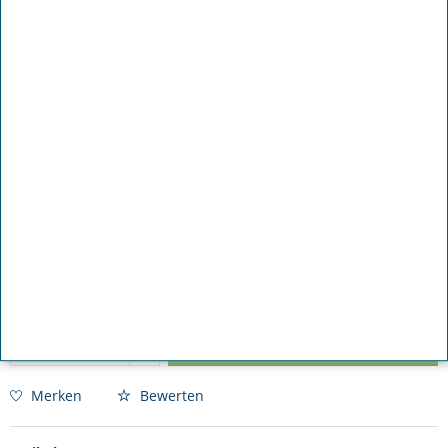
Magic8® Aminosäuren
SPORTS 150 Kapseln
(
3
)
39,00 € *
Inhalt:
178 Gramm (21,91 € * / 100 Gramm)
inkl. MwSt.
zzgl. Versandkosten
Sofort versandfertig, Lieferzeit ca. 1-3 Werktage
In den
Warenkorb
Merken
Bewerten