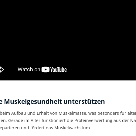
 Muskelgesundheit unterstützen
 beim Aufbau und Erhalt von Muskelmasse, was besonders für ält
den.
Gerade im Alter
funktioniert die Proteinverwertung aus der N
 reparieren und
fördert das M
u
skelwachstum
.