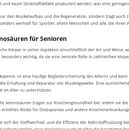
 und kaum Stickstoffabfälle produziert werden, was eine geringer
 nur den Muskelaufbau und die Regeneration, sondern trägt auch z
onders wertvoll für Sportler, ältere Menschen und alle, die ihren
osäuren für Senioren
e Körper in vielen Aspekten, einschließlich der Art und Weise, wi
sonders wichtig, da sie eine zentrale Rolle in zahlreichen körper
kopenie, ist eine häufige Begleiterscheinung des Alterns und kan
die Erhaltung und Reparatur von Muskelgewebe. Eine ausreichend
 im Alter zu unterstützen.
lle
Aminosäuren tragen zur Knochengesundheit bei, indem sie die P
ein erhöhtes Risiko für Osteoporose und andere Knochenerkrankun
mt sich der Stoffwechsel, und die Effizienz der Nährstoffnutzung