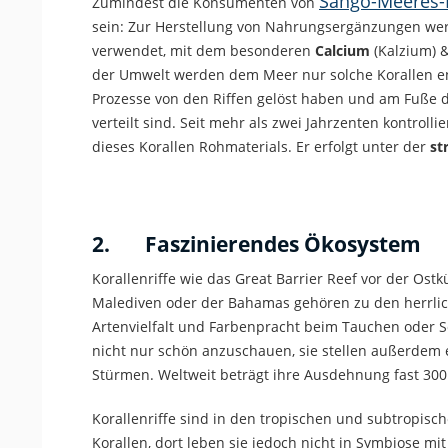
Sango-Meeres-K
Zumindest die Konsumenten von
sein: Zur Herstellung von Nahrungsergänzungen werd
verwendet, mit dem besonderen
Calcium
(Kalzium) 
der Umwelt werden dem Meer nur solche Korallen en
Prozesse von den Riffen gelöst haben und am Fuße 
verteilt sind. Seit mehr als zwei Jahrzenten kontrol
dieses Korallen Rohmaterials. Er erfolgt unter der
st
2. Faszinierendes Ökosystem
Korallenriffe wie das Great Barrier Reef vor der Ostkü
Malediven oder der Bahamas gehören zu den herrlich
Artenvielfalt und Farbenpracht beim Tauchen oder Sc
nicht nur schön anzuschauen, sie stellen außerdem 
Stürmen. Weltweit beträgt ihre Ausdehnung fast 300 00
Korallenriffe sind in den tropischen und subtropisc
Korallen, dort leben sie jedoch nicht in Symbiose mi