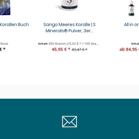
orallen Buch
Sango Meeres Koralle | S
All in 
Minerals® Pulver, 3er...
 Stück
Inhalt
300 Gramm
(15,32 € * / 100 Gramm)
Inha
€ *
45,95 € *
ab 84,95 
49,47 € *