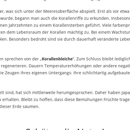
, was sich unter der Meeresoberfläche abspielt. Erst als vor etw
wurde, begann man auch die Korallenriffe zu erkunden. Insbesonde
en Jahrzehnten zu einem Korallensterben geführt. Viele farbenpr
zen dem Lebensraum der Korallen mächtig zu. Bei einem Wachstu
erholen. Besonders bedroht sind sie durch dauerhaft veränderte L
ten sprechen von der „
Korallenbleiche
“. Zum Schluss bleibt lediglic
egenerieren. Dauern Temperaturerhöhungen oder andere negative E
 sie Zeugen ihres eigenen Untergangs: Ihre schlichtartig aufgebaute
welt sind, hat sich mittlerweile herumgesprochen. Daher haben Ja
rhalten. Bleibt zu hoffen, dass diese Bemühungen Früchte trage
dieser Erde säumen.