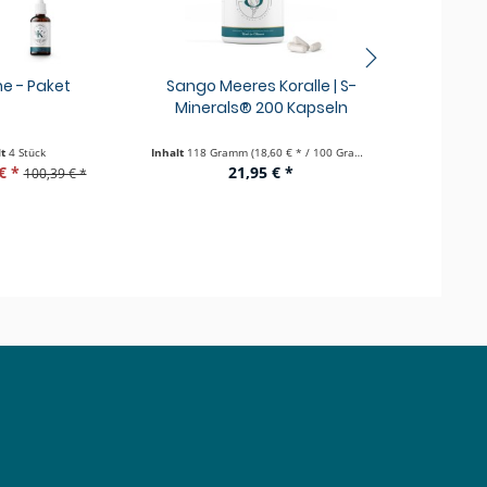
one - Paket
Sango Meeres Koralle | S-
Sango Mee
Minerals® 200 Kapseln
Minerals
lt
4 Stück
Inhalt
118 Gramm
(18,60 € * / 100 Gramm)
Inhalt
590 Gr
€ *
21,95 € *
99,49
100,39 € *