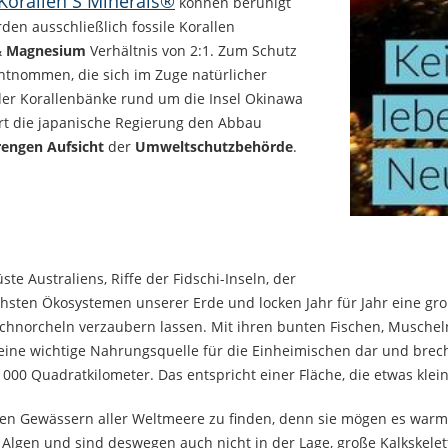
orallen S Minerals®
können beruhigt
en ausschließlich fossile Korallen
&
Magnesium
Verhältnis von 2:1. Zum Schutz
tnommen, die sich im Zuge natürlicher
der Korallenbänke rund um die Insel Okinawa
liert die japanische Regierung den Abbau
rengen Aufsicht
der
Umweltschutzbehörde
.
ste Australiens, Riffe der Fidschi-Inseln, der
sten Ökosystemen unserer Erde und locken Jahr für Jahr eine groß
hnorcheln verzaubern lassen. Mit ihren bunten Fischen, Muscheln,
eine wichtige Nahrungsquelle für die Einheimischen dar und brec
0 Quadratkilometer. Das entspricht einer Fläche, die etwas kleiner
hen Gewässern aller Weltmeere zu finden, denn sie mögen es warm.
t Algen und sind deswegen auch nicht in der Lage, große Kalkskelet