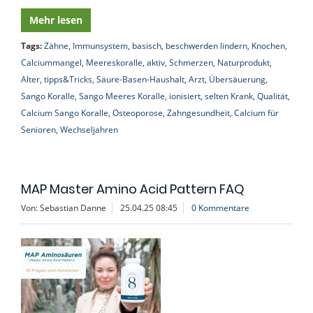
Mehr lesen
Tags:
Zähne
,
Immunsystem
,
basisch
,
beschwerden lindern
,
Knochen
,
Calciummangel
,
Meereskoralle
,
aktiv
,
Schmerzen
,
Naturprodukt
,
Alter
,
tipps&Tricks
,
Säure-Basen-Haushalt
,
Arzt
,
Übersäuerung
,
Sango Koralle
,
Sango Meeres Koralle
,
ionisiert
,
selten Krank
,
Qualität
,
Calcium Sango Koralle
,
Osteoporose
,
Zahngesundheit
,
Calcium für
Senioren
,
Wechseljahren
MAP Master Amino Acid Pattern FAQ
Von: Sebastian Danne
25.04.25 08:45
0 Kommentare