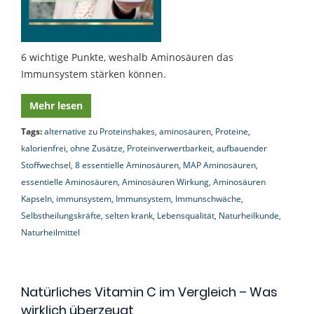
6 wichtige Punkte, weshalb Aminosäuren das
Immunsystem stärken können.
Mehr lesen
Tags:
alternative zu Proteinshakes
,
aminosäuren
,
Proteine
,
kalorienfrei
,
ohne Zusätze
,
Proteinverwertbarkeit
,
aufbauender
Stoffwechsel
,
8 essentielle Aminosäuren
,
MAP Aminosäuren
,
essentielle Aminosäuren
,
Aminosäuren Wirkung
,
Aminosäuren
Kapseln
,
immunsystem
,
Immunsystem
,
Immunschwäche
,
Selbstheilungskräfte
,
selten krank
,
Lebensqualität
,
Naturheilkunde
,
Naturheilmittel
Natürliches Vitamin C im Vergleich – Was
wirklich überzeugt