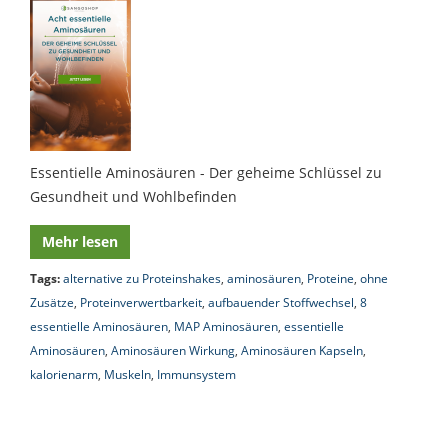
Essentielle Aminosäuren - Der geheime Schlüssel zu
Gesundheit und Wohlbefinden
Mehr lesen
Tags:
alternative zu Proteinshakes
,
aminosäuren
,
Proteine
,
ohne
Zusätze
,
Proteinverwertbarkeit
,
aufbauender Stoffwechsel
,
8
essentielle Aminosäuren
,
MAP Aminosäuren
,
essentielle
Aminosäuren
,
Aminosäuren Wirkung
,
Aminosäuren Kapseln
,
kalorienarm
,
Muskeln
,
Immunsystem