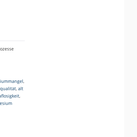
rozesse
ziummangel
,
qualität
,
alt
flosigkeit
,
esium