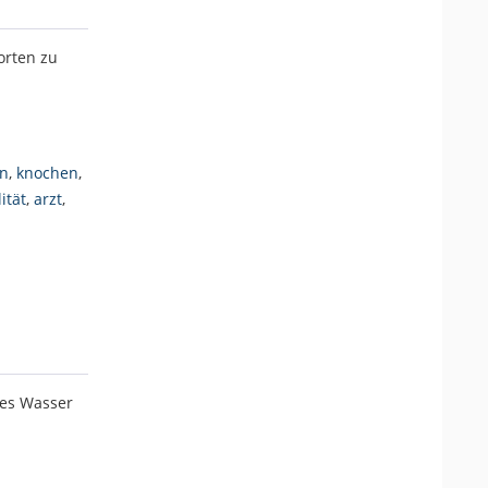
orten zu
en
,
knochen
,
ität
,
arzt
,
les Wasser