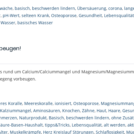
wäche
,
basisch
,
beschwerden lindern
,
Übersäuerung
,
corona
,
lang
r
,
pH-Wert
,
selteen Krank
,
Osteoporose
,
Gesundheit
,
Lebensqualität
,
Wasser
,
basisches Wasser
beugen!
lles rund um Calcium/Calciummangel und Magnesium/Magnesiumm
agegeng vorbeugen.
res Koralle
,
Meereskoralle
,
ionisiert
,
Osteoporose
,
Magnesiumman
Kalziummangel
,
Aminosäuren
,
Knochen
,
Zähne
,
Haut
,
Haare
,
Gesun
hmerzen
,
Naturprodukt
,
Basisch
,
beschwerden lindern
,
ohne Zusät
Säure-Basen-Haushalt
,
tipps&Tricks
,
Lebensqualität
,
alt werden
,
akt
Alter
,
Muskelkrämpfe
,
Herz Kreislauf Störungen
,
Schlaflosigkeit
,
Müd