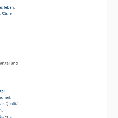
es leben
,
,
Säure-
angel und
gel
,
dheit
,
ze
,
Qualität
,
iv
,
igkeit
,