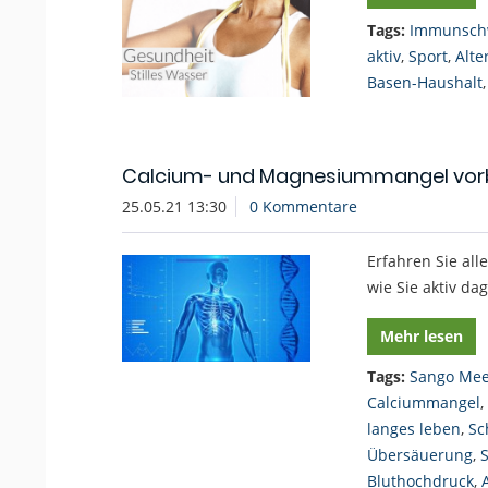
Tags:
Immunsch
aktiv
,
Sport
,
Alte
Basen-Haushalt
Calcium- und Magnesiummangel vor
25.05.21 13:30
0 Kommentare
Erfahren Sie a
wie Sie aktiv d
Mehr lesen
Tags:
Sango Mee
Calciummangel
,
langes leben
,
Sc
Übersäuerung
,
Bluthochdruck
,