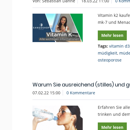
Von: Sebastian Danne
18.03.22 11:00
0 Komm
Vitamin k2 kauf
mk-7 und Menac
Mehr lesen
Tags:
vitamin d3
müdigkeit
,
müd
osteoporose
Warum Sie ausreichend (stilles) und g
07.02.22 15:00
0 Kommentare
Erfahren Sie al
trinken und de
Mehr lesen