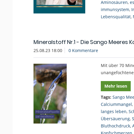
Aminosäuren
,
e
immunsystem
,
I
Lebensqualität
,
Mineralstoff Nr.1 - Die Sango Meeres K
25.08.23 18:00
0 Kommentare
Mit über 70 Min
unangefochtene 
Mehr lesen
Tags:
Sango Mee
Calciummangel
,
langes leben
,
Sc
Übersäuerung
,
Bluthochdruck
,
Kopfschmerzen