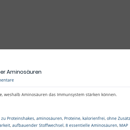
der Aminosäuren
entare
te, weshalb Aminosäuren das Immunsystem stärken können.
e zu Proteinshakes
,
aminosäuren
,
Proteine
,
kalorienfrei
,
ohne Zusät
arkeit
,
aufbauender Stoffwechsel
,
8 essentielle Aminosäuren
,
MAP