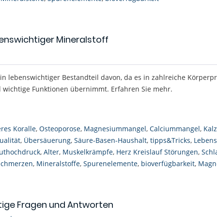
nswichtiger Mineralstoff
n lebenswichtiger Bestandteil davon, da es in zahlreiche Körperp
nd wichtige Funktionen übernimmt. Erfahren Sie mehr.
res Koralle
,
Osteoporose
,
Magnesiummangel
,
Calciummangel
,
Kal
ualität
,
Übersäuerung
,
Säure-Basen-Haushalt
,
tipps&Tricks
,
Lebens
uthochdruck
,
Alter
,
Muskelkrämpfe
,
Herz Kreislauf Störungen
,
Schla
schmerzen
,
Mineralstoffe
,
Spurenelemente
,
bioverfügbarkeit
,
Magn
tige Fragen und Antworten