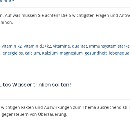
entare
en. Auf was müssen Sie achten? Die 5 wichtigsten Fragen und Antw
hinon.
,
vitamin k2
,
vitamin d3+k2
,
vitamine
,
qualität
,
Immunsystem stärk
e
,
energielos
,
calcium
,
Kalzium
,
magnesium
,
gesundheit
,
lebensqual
utes Wasser trinken sollten!
le wichtigen Fakten und Auswirkungen zum Thema ausreichend stil
m gegensteuern von Übersäuerung.