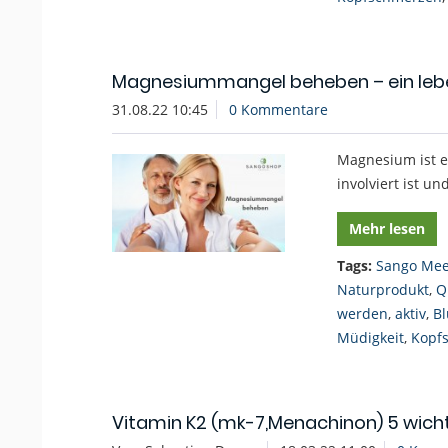
Magnesiummangel beheben – ein lebe
31.08.22 10:45
0 Kommentare
Magnesium ist ei
involviert ist u
Mehr lesen
Tags:
Sango Mee
Naturprodukt
,
Q
werden
,
aktiv
,
Bl
Müdigkeit
,
Kopf
Vitamin K2 (mk-7,Menachinon) 5 wich