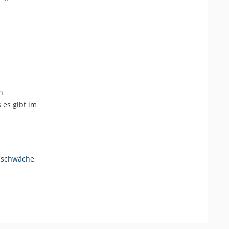
n
 es gibt im
schwäche
,