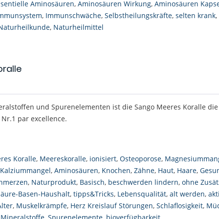
ssentielle Aminosäuren
,
Aminosäuren Wirkung
,
Aminosäuren Kaps
mmunsystem
,
Immunschwäche
,
Selbstheilungskräfte
,
selten krank
,
Naturheilkunde
,
Naturheilmittel
oralle
eralstoffen und Spurenelementen ist die Sango Meeres Koralle die
Nr.1 par excellence.
res Koralle
,
Meereskoralle
,
ionisiert
,
Osteoporose
,
Magnesiumman
Kalziummangel
,
Aminosäuren
,
Knochen
,
Zähne
,
Haut
,
Haare
,
Gesun
hmerzen
,
Naturprodukt
,
Basisch
,
beschwerden lindern
,
ohne Zusät
Säure-Basen-Haushalt
,
tipps&Tricks
,
Lebensqualität
,
alt werden
,
akt
Alter
,
Muskelkrämpfe
,
Herz Kreislauf Störungen
,
Schlaflosigkeit
,
Müd
,
Mineralstoffe
,
Spurenelemente
,
bioverfügbarkeit