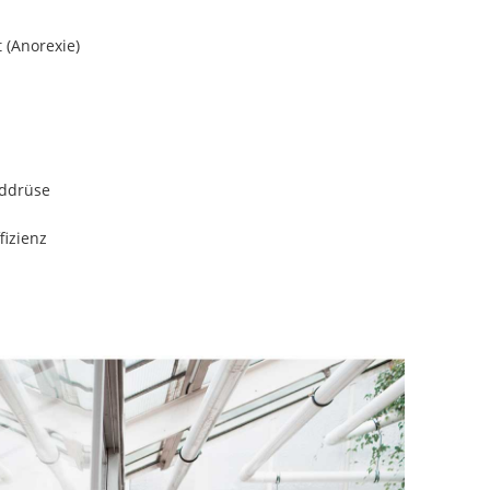
(Anorexie)
ddrüse
izienz